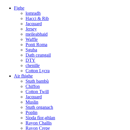
Fighe
lomradh
Hacci & Rib
Jacquard
Jersey
meileabhaid
Waffle
Ponti Roma
Sguba
Dath ceangail
DTY
chenille
Cotton Lycra
Air fhighe
Stuth bambù
Chiffon
Cotton Twill
Jacquard
Muslin
Stuth organach
Poplin
Sìoda fìor-ghlan
Rayon Challis
Rayon Crepe