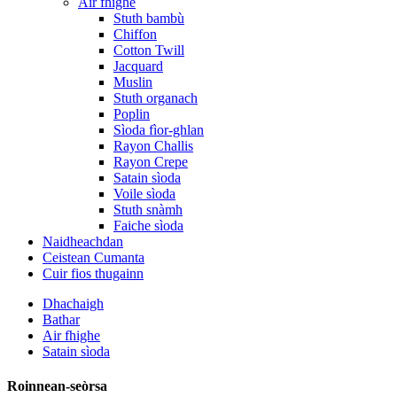
Air fhighe
Stuth bambù
Chiffon
Cotton Twill
Jacquard
Muslin
Stuth organach
Poplin
Sìoda fìor-ghlan
Rayon Challis
Rayon Crepe
Satain sìoda
Voile sìoda
Stuth snàmh
Faiche sìoda
Naidheachdan
Ceistean Cumanta
Cuir fios thugainn
Dhachaigh
Bathar
Air fhighe
Satain sìoda
Roinnean-seòrsa