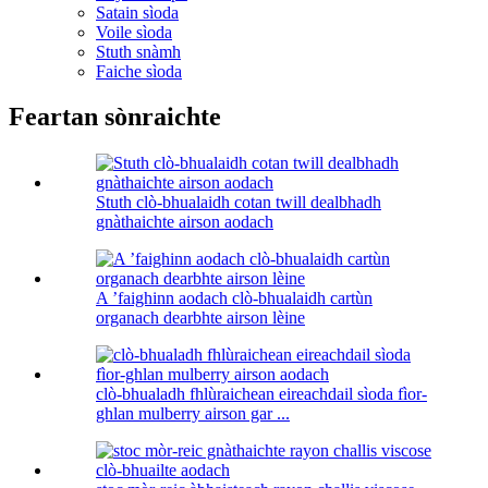
Satain sìoda
Voile sìoda
Stuth snàmh
Faiche sìoda
Feartan sònraichte
Stuth clò-bhualaidh cotan twill dealbhadh
gnàthaichte airson aodach
A ’faighinn aodach clò-bhualaidh cartùn
organach dearbhte airson lèine
clò-bhualadh fhlùraichean eireachdail sìoda fìor-
ghlan mulberry airson gar ...