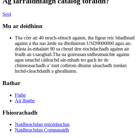
Ag iarraidh
faigh catalog toraidh?
Seol
Mu ar deidhinn
Tha còrr air 40 neach-obrach againn, tha figear reic bliadhnail
againn a tha nas àirde na dhollairean USD9000000 agus an-
dràsta às-mhalairt 90 sa cheud den riochdachadh againn air
feadh an t-saoghail.Tha na goireasan uidheamaichte againn
agus smachd càileachd sàr-mhath tro gach ìre de
chinneasachadh a’ toirt cothrom dhuinn sàsachadh iomlan
luchd-cleachdaidh a ghealltainn.
Bathar
Fighe
Air fhighe
Fhiosrachadh
Naidheachdan gnìomhachas
Naidheachdan Companaidh