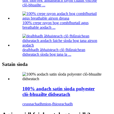
stoc mòr-reic àbhaisteach rayon challis viscose
clò-bhuailte ...
100% crepe rayon bog comhfhurtail agus
breathable aodach ...
dealbhadh àbhaisteach clò fhlùraichean
didseatach sìoda bog tana la ...
Satain sìoda
100% aodach satin sìoda polyester
clò-bhuailte didseatach
ceasnachadh
mion-fhiosrachadh