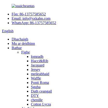
Fòn: 86-13757585652
Email: info@sxkahn.com
WhatsApp: 86-13757585652
English
Dhachaigh
Mu ar deidhinn
Bathar
Fighe
lomradh
Hacci&Rib
Jacquard
Jersey
meileabhaid
Waffle
Ponti Roma
Sguba
Dath ceangail
DTY
chenille
Cotton Lycra