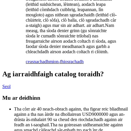
(leithid suidsichean, lèintean), aodach leapa
(leithid còmhdach cuibhrig, leapannan, lìn
mosgìoto) agus nithean sgeadachaidh (leithid clò-
chùirteir, clò sòfa), clò balla, clò sgeadachadh càr
a-staigh) agus mar sin air adhart. air adhart.Nam
measg, tha sìoda denier grinn (gu sònraichte
sìoda le cumadh sònraichte trilobal) nas
freagarraiche airson aodach coltach ri sìoda, agus
faodar sìoda denier meadhanach agus garbh a
chleachdadh airson aodach coltach ri clòimh.
ceasnachadh
mion-fhiosrachadh
Ag iarraidh
faigh catalog toraidh?
Seol
Mu ar deidhinn
Tha còrr air 40 neach-obrach againn, tha figear reic bliadhnail
againn a tha nas àirde na dhollairean USD9000000 agus an-
dràsta às-mhalairt 90 sa cheud den riochdachadh againn air
feadh an t-saoghail.Tha na goireasan uidheamaichte againn
agus smachd càileachd sàr-mhath tro gach ìre de