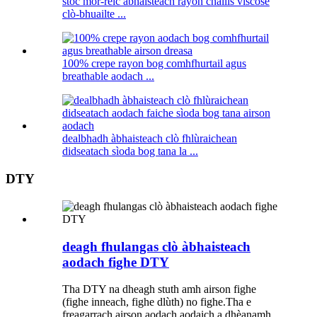
stoc mòr-reic àbhaisteach rayon challis viscose
clò-bhuailte ...
100% crepe rayon bog comhfhurtail agus
breathable aodach ...
dealbhadh àbhaisteach clò fhlùraichean
didseatach sìoda bog tana la ...
DTY
deagh fhulangas clò àbhaisteach
aodach fighe DTY
Tha DTY na dheagh stuth amh airson fighe
(fighe inneach, fighe dlùth) no fighe.Tha e
freagarrach airson aodach aodaich a dhèanamh