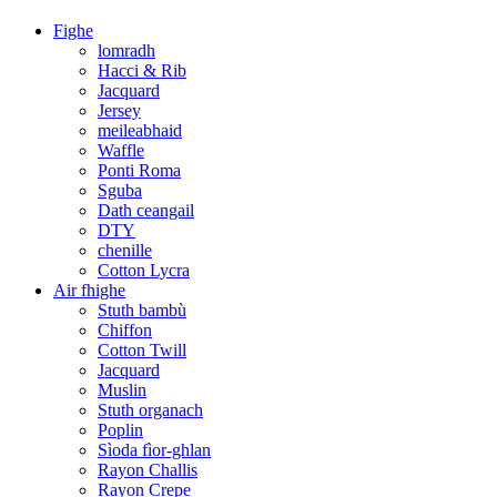
Fighe
lomradh
Hacci & Rib
Jacquard
Jersey
meileabhaid
Waffle
Ponti Roma
Sguba
Dath ceangail
DTY
chenille
Cotton Lycra
Air fhighe
Stuth bambù
Chiffon
Cotton Twill
Jacquard
Muslin
Stuth organach
Poplin
Sìoda fìor-ghlan
Rayon Challis
Rayon Crepe