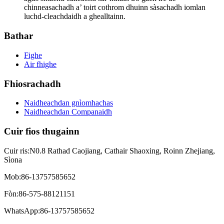
chinneasachadh a’ toirt cothrom dhuinn sàsachadh iomlan
luchd-cleachdaidh a ghealltainn.
Bathar
Fighe
Air fhighe
Fhiosrachadh
Naidheachdan gnìomhachas
Naidheachdan Companaidh
Cuir fios thugainn
Cuir ris:
N0.8 Rathad Caojiang, Cathair Shaoxing, Roinn Zhejiang,
Sìona
Mob:
86-13757585652
Fòn:
86-575-88121151
WhatsApp:
86-13757585652