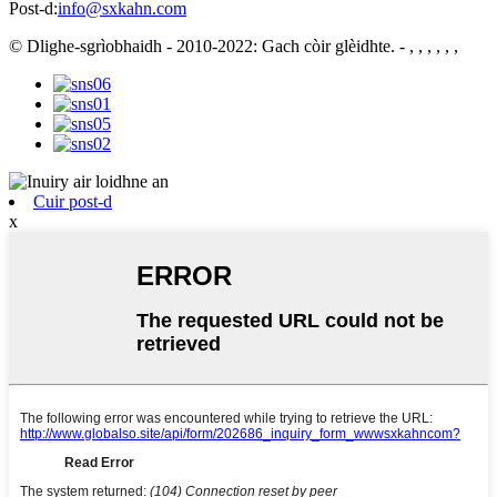
Post-d:
info@sxkahn.com
© Dlighe-sgrìobhaidh - 2010-2022: Gach còir glèidhte.
- , , , , , ,
Cuir post-d
x