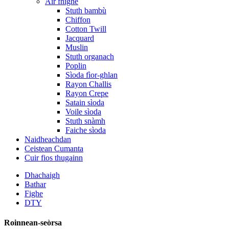
Air fhighe
Stuth bambù
Chiffon
Cotton Twill
Jacquard
Muslin
Stuth organach
Poplin
Sìoda fìor-ghlan
Rayon Challis
Rayon Crepe
Satain sìoda
Voile sìoda
Stuth snàmh
Faiche sìoda
Naidheachdan
Ceistean Cumanta
Cuir fios thugainn
Dhachaigh
Bathar
Fighe
DTY
Roinnean-seòrsa