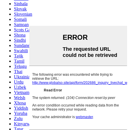
Sinhala
Slovak
Slovenian
Somali
Samoan
Scots Gaelic
Shona
Sindhi
Sundanese
Swahili
Tajik
Tamil
Telugu
Thai
Ukrainian
Urdu
Uzbek
Vietnamese
Welsh
Xhosa
Yiddish
Yoruba
Zulu
Kinyarwanda
Tatar