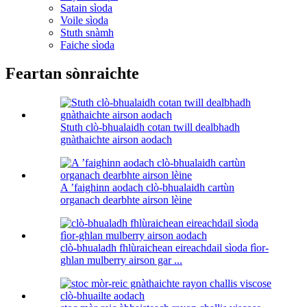
Satain sìoda
Voile sìoda
Stuth snàmh
Faiche sìoda
Feartan sònraichte
Stuth clò-bhualaidh cotan twill dealbhadh
gnàthaichte airson aodach
A ’faighinn aodach clò-bhualaidh cartùn
organach dearbhte airson lèine
clò-bhualadh fhlùraichean eireachdail sìoda fìor-
ghlan mulberry airson gar ...