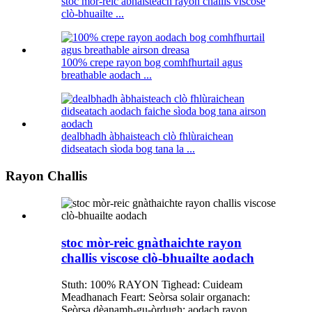
stoc mòr-reic àbhaisteach rayon challis viscose
clò-bhuailte ...
100% crepe rayon bog comhfhurtail agus
breathable aodach ...
dealbhadh àbhaisteach clò fhlùraichean
didseatach sìoda bog tana la ...
Rayon Challis
stoc mòr-reic gnàthaichte rayon
challis viscose clò-bhuailte aodach
Stuth: 100% RAYON Tighead: Cuideam
Meadhanach Feart: Seòrsa solair organach:
Seòrsa dèanamh-gu-òrdugh: aodach rayon