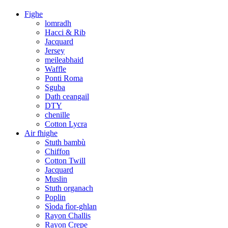
Fighe
lomradh
Hacci & Rib
Jacquard
Jersey
meileabhaid
Waffle
Ponti Roma
Sguba
Dath ceangail
DTY
chenille
Cotton Lycra
Air fhighe
Stuth bambù
Chiffon
Cotton Twill
Jacquard
Muslin
Stuth organach
Poplin
Sìoda fìor-ghlan
Rayon Challis
Rayon Crepe