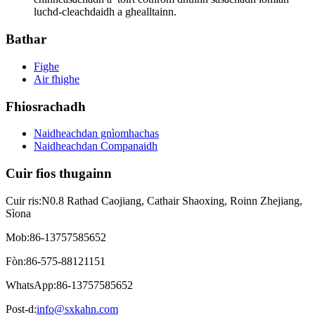
luchd-cleachdaidh a ghealltainn.
Bathar
Fighe
Air fhighe
Fhiosrachadh
Naidheachdan gnìomhachas
Naidheachdan Companaidh
Cuir fios thugainn
Cuir ris:
N0.8 Rathad Caojiang, Cathair Shaoxing, Roinn Zhejiang,
Sìona
Mob:
86-13757585652
Fòn:
86-575-88121151
WhatsApp:
86-13757585652
Post-d:
info@sxkahn.com