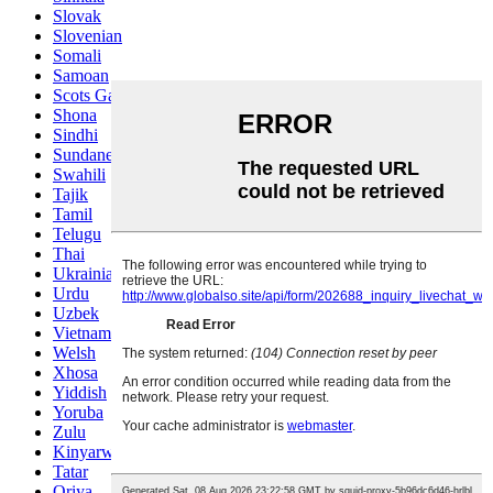
Slovak
Slovenian
Somali
Samoan
Scots Gaelic
Shona
Sindhi
Sundanese
Swahili
Tajik
Tamil
Telugu
Thai
Ukrainian
Urdu
Uzbek
Vietnamese
Welsh
Xhosa
Yiddish
Yoruba
Zulu
Kinyarwanda
Tatar
Oriya