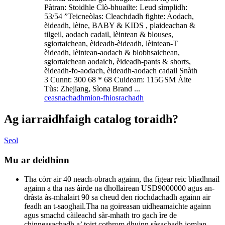
Pàtran: Stoidhle Clò-bhuailte: Leud sìmplidh:
53/54 ”Teicneòlas: Cleachdadh fighte: Aodach,
èideadh, lèine, BABY & KIDS , plaideachan &
tilgeil, aodach cadail, lèintean & blouses,
sgiortaichean, èideadh-èideadh, lèintean-T
èideadh, lèintean-aodach & blobhsaichean,
sgiortaichean aodaich, èideadh-pants & shorts,
èideadh-fo-aodach, èideadh-aodach cadail Snàth
3 Cunnt: 300 68 * 68 Cuideam: 115GSM Àite
Tùs: Zhejiang, Sìona Brand ...
ceasnachadh
mion-fhiosrachadh
Ag iarraidh
faigh catalog toraidh?
Seol
Mu ar deidhinn
Tha còrr air 40 neach-obrach againn, tha figear reic bliadhnail
againn a tha nas àirde na dhollairean USD9000000 agus an-
dràsta às-mhalairt 90 sa cheud den riochdachadh againn air
feadh an t-saoghail.Tha na goireasan uidheamaichte againn
agus smachd càileachd sàr-mhath tro gach ìre de
chinneasachadh a’ toirt cothrom dhuinn sàsachadh iomlan