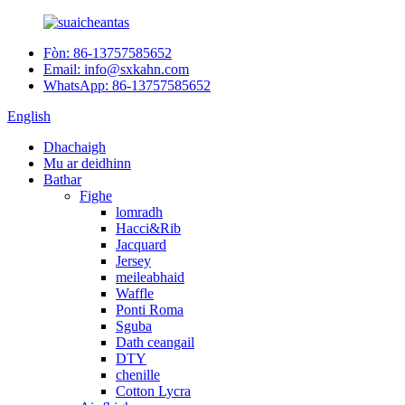
Fòn: 86-13757585652
Email: info@sxkahn.com
WhatsApp: 86-13757585652
English
Dhachaigh
Mu ar deidhinn
Bathar
Fighe
lomradh
Hacci&Rib
Jacquard
Jersey
meileabhaid
Waffle
Ponti Roma
Sguba
Dath ceangail
DTY
chenille
Cotton Lycra