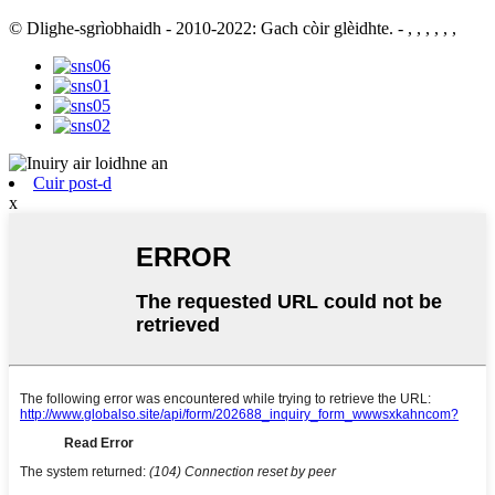
© Dlighe-sgrìobhaidh - 2010-2022: Gach còir glèidhte.
- , , , , , ,
Cuir post-d
x