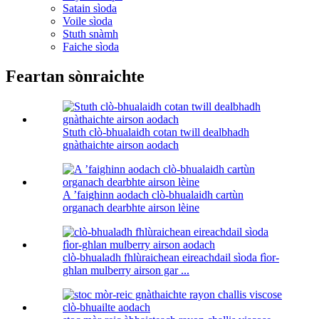
Satain sìoda
Voile sìoda
Stuth snàmh
Faiche sìoda
Feartan sònraichte
Stuth clò-bhualaidh cotan twill dealbhadh
gnàthaichte airson aodach
A ’faighinn aodach clò-bhualaidh cartùn
organach dearbhte airson lèine
clò-bhualadh fhlùraichean eireachdail sìoda fìor-
ghlan mulberry airson gar ...