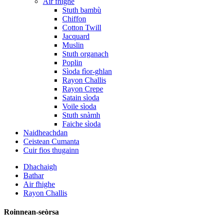
Air fhighe
Stuth bambù
Chiffon
Cotton Twill
Jacquard
Muslin
Stuth organach
Poplin
Sìoda fìor-ghlan
Rayon Challis
Rayon Crepe
Satain sìoda
Voile sìoda
Stuth snàmh
Faiche sìoda
Naidheachdan
Ceistean Cumanta
Cuir fios thugainn
Dhachaigh
Bathar
Air fhighe
Rayon Challis
Roinnean-seòrsa