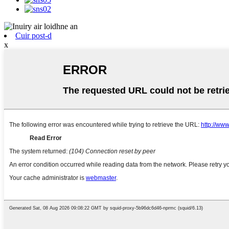
Cuir post-d
x