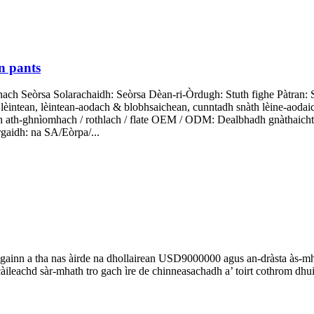
n pants
 Seòrsa Solarachaidh: Seòrsa Dèan-ri-Òrdugh: Stuth fighe Pàtran: Sto
 lèintean, lèintean-aodach & blobhsaichean, cunntadh snàth lèine-aod
 ath-ghnìomhach / rothlach / flate OEM / ODM: Dealbhadh gnàthaichte /
aidh: na SA/Eòrpa/...
l againn a tha nas àirde na dhollairean USD9000000 agus an-dràsta às-mh
ileachd sàr-mhath tro gach ìre de chinneasachadh a’ toirt cothrom dhu