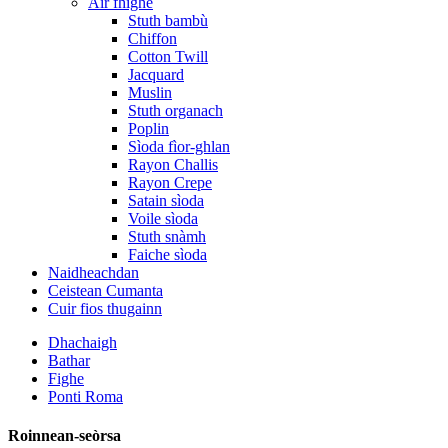
Air fhighe
Stuth bambù
Chiffon
Cotton Twill
Jacquard
Muslin
Stuth organach
Poplin
Sìoda fìor-ghlan
Rayon Challis
Rayon Crepe
Satain sìoda
Voile sìoda
Stuth snàmh
Faiche sìoda
Naidheachdan
Ceistean Cumanta
Cuir fios thugainn
Dhachaigh
Bathar
Fighe
Ponti Roma
Roinnean-seòrsa