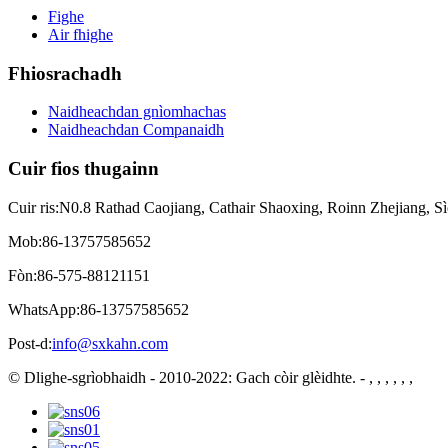
Fighe
Air fhighe
Fhiosrachadh
Naidheachdan gnìomhachas
Naidheachdan Companaidh
Cuir fios thugainn
Cuir ris:
N0.8 Rathad Caojiang, Cathair Shaoxing, Roinn Zhejiang, S
Mob:
86-13757585652
Fòn:
86-575-88121151
WhatsApp:
86-13757585652
Post-d:
info@sxkahn.com
© Dlighe-sgrìobhaidh - 2010-2022: Gach còir glèidhte.
- , , , , , ,