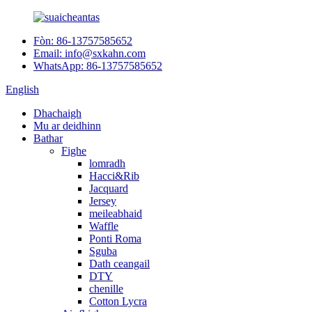
Fòn: 86-13757585652
Email: info@sxkahn.com
WhatsApp: 86-13757585652
English
Dhachaigh
Mu ar deidhinn
Bathar
Fighe
lomradh
Hacci&Rib
Jacquard
Jersey
meileabhaid
Waffle
Ponti Roma
Sguba
Dath ceangail
DTY
chenille
Cotton Lycra