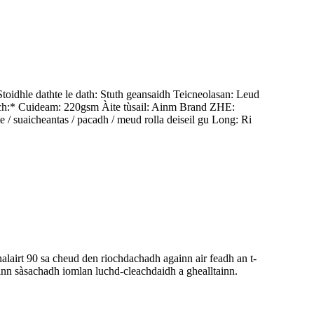
idhle dathte le dath: Stuth geansaidh Teicneolasan: Leud
aich:* Cuideam: 220gsm Àite tùsail: Ainm Brand ZHE:
 suaicheantas / pacadh / meud rolla deiseil gu Long: Ri
alairt 90 sa cheud den riochdachadh againn air feadh an t-
inn sàsachadh iomlan luchd-cleachdaidh a ghealltainn.