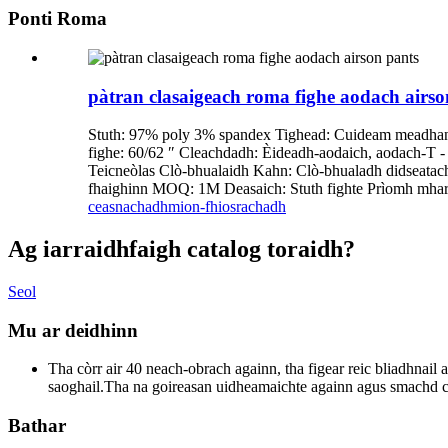
Ponti Roma
pàtran clasaigeach roma fighe aodach airso
Stuth: 97% poly 3% spandex Tighead: Cuideam meadhanach
fighe: 60/62 ″ Cleachdadh: Èideadh-aodaich, aodach-T -
Teicneòlas Clò-bhualaidh Kahn: Clò-bhualadh didseatach
fhaighinn MOQ: 1M Deasaich: Stuth fighte Prìomh mharg
ceasnachadh
mion-fhiosrachadh
Ag iarraidh
faigh catalog toraidh?
Seol
Mu ar deidhinn
Tha còrr air 40 neach-obrach againn, tha figear reic bliadhnai
saoghail.Tha na goireasan uidheamaichte againn agus smachd cà
Bathar