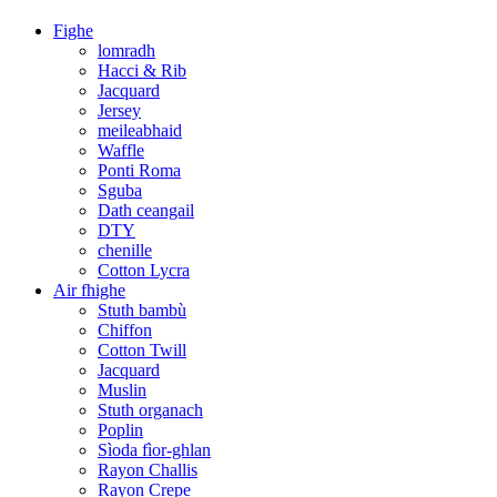
Fighe
lomradh
Hacci & Rib
Jacquard
Jersey
meileabhaid
Waffle
Ponti Roma
Sguba
Dath ceangail
DTY
chenille
Cotton Lycra
Air fhighe
Stuth bambù
Chiffon
Cotton Twill
Jacquard
Muslin
Stuth organach
Poplin
Sìoda fìor-ghlan
Rayon Challis
Rayon Crepe