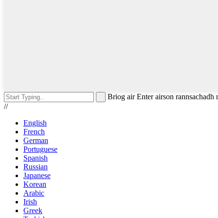
Briog air Enter airson rannsachadh
//
English
French
German
Portuguese
Spanish
Russian
Japanese
Korean
Arabic
Irish
Greek