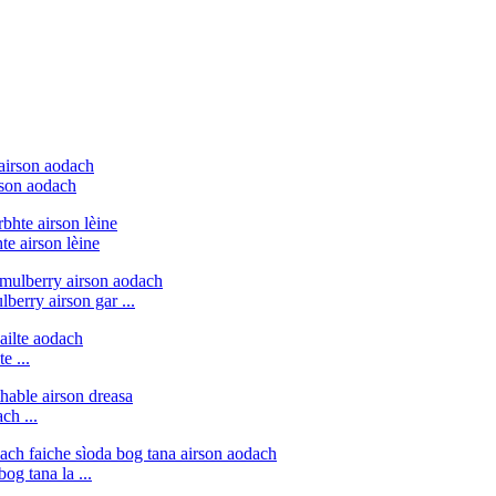
rson aodach
e airson lèine
berry airson gar ...
e ...
ch ...
og tana la ...