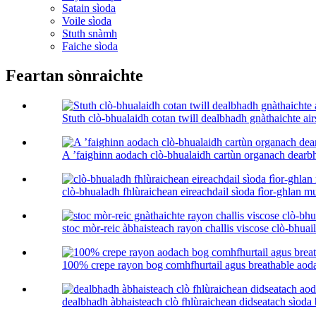
Satain sìoda
Voile sìoda
Stuth snàmh
Faiche sìoda
Feartan sònraichte
Stuth clò-bhualaidh cotan twill dealbhadh gnàthaichte ai
A ’faighinn aodach clò-bhualaidh cartùn organach dearbht
clò-bhualadh fhlùraichean eireachdail sìoda fìor-ghlan mul
stoc mòr-reic àbhaisteach rayon challis viscose clò-bhuailt
100% crepe rayon bog comhfhurtail agus breathable aoda
dealbhadh àbhaisteach clò fhlùraichean didseatach sìoda b