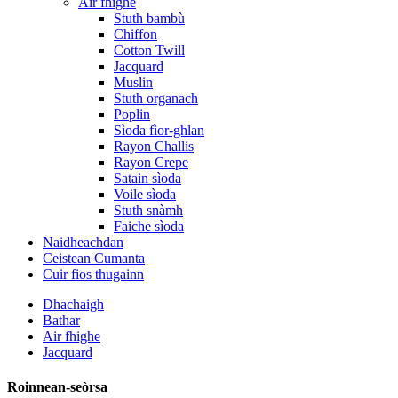
Air fhighe
Stuth bambù
Chiffon
Cotton Twill
Jacquard
Muslin
Stuth organach
Poplin
Sìoda fìor-ghlan
Rayon Challis
Rayon Crepe
Satain sìoda
Voile sìoda
Stuth snàmh
Faiche sìoda
Naidheachdan
Ceistean Cumanta
Cuir fios thugainn
Dhachaigh
Bathar
Air fhighe
Jacquard
Roinnean-seòrsa