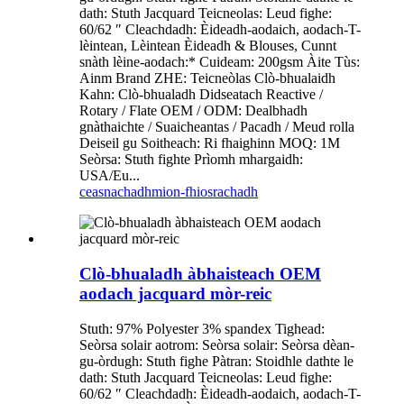
dath: Stuth Jacquard Teicneolas: Leud fighe:
60/62 ″ Cleachdadh: Èideadh-aodaich, aodach-T-
lèintean, Lèintean Èideadh & Blouses, Cunnt
snàth lèine-aodach:* Cuideam: 200gsm Àite Tùs:
Ainm Brand ZHE: Teicneòlas Clò-bhualaidh
Kahn: Clò-bhualadh Didseatach Reactive /
Rotary / Flate OEM / ODM: Dealbhadh
gnàthaichte / Suaicheantas / Pacadh / Meud rolla
Deiseil gu Soitheach: Ri fhaighinn MOQ: 1M
Seòrsa: Stuth fighte Prìomh mhargaidh:
USA/Eu...
ceasnachadh
mion-fhiosrachadh
Clò-bhualadh àbhaisteach OEM
aodach jacquard mòr-reic
Stuth: 97% Polyester 3% spandex Tighead:
Seòrsa solair aotrom: Seòrsa solair: Seòrsa dèan-
gu-òrdugh: Stuth fighe Pàtran: Stoidhle dathte le
dath: Stuth Jacquard Teicneolas: Leud fighe:
60/62 ″ Cleachdadh: Èideadh-aodaich, aodach-T-