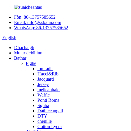
Fòn: 86-13757585652
Email: info@sxkahn.com
WhatsApp: 86-13757585652
English
Dhachaigh
Mu ar deidhinn
Bathar
Fighe
lomradh
Hacci&Rib
Jacquard
Jersey
meileabhaid
Waffle
Ponti Roma
Sguba
Dath ceangail
DTY
chenille
Cotton Lycra