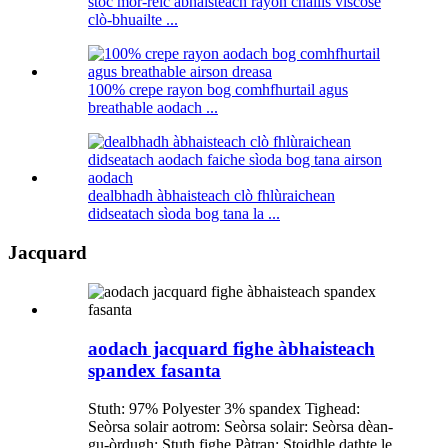
stoc mòr-reic àbhaisteach rayon challis viscose
clò-bhuailte ...
100% crepe rayon bog comhfhurtail agus
breathable aodach ...
dealbhadh àbhaisteach clò fhlùraichean
didseatach sìoda bog tana la ...
Jacquard
aodach jacquard fighe àbhaisteach
spandex fasanta
Stuth: 97% Polyester 3% spandex Tighead:
Seòrsa solair aotrom: Seòrsa solair: Seòrsa dèan-
gu-òrdugh: Stuth fighe Pàtran: Stoidhle dathte le