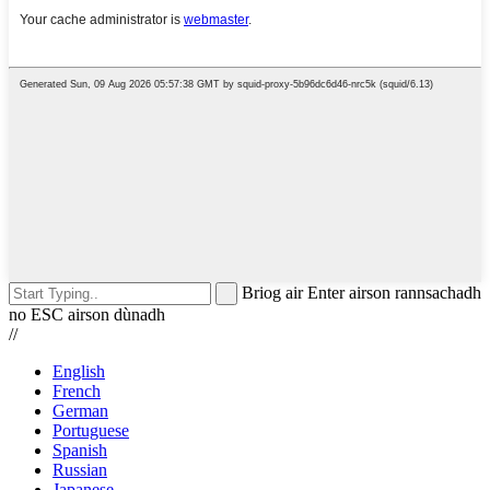
Briog air Enter airson rannsachadh
no ESC airson dùnadh
//
English
French
German
Portuguese
Spanish
Russian
Japanese