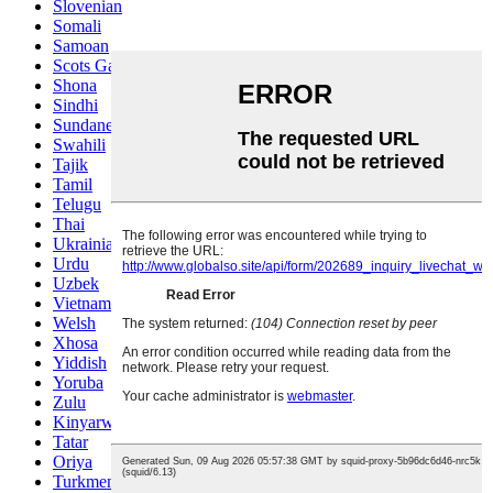
Slovenian
Somali
Samoan
Scots Gaelic
Shona
Sindhi
Sundanese
Swahili
Tajik
Tamil
Telugu
Thai
Ukrainian
Urdu
Uzbek
Vietnamese
Welsh
Xhosa
Yiddish
Yoruba
Zulu
Kinyarwanda
Tatar
Oriya
Turkmen