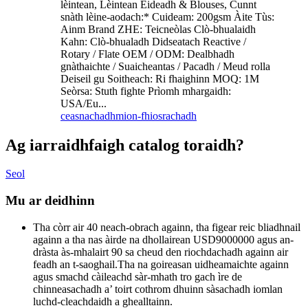
lèintean, Lèintean Èideadh & Blouses, Cunnt
snàth lèine-aodach:* Cuideam: 200gsm Àite Tùs:
Ainm Brand ZHE: Teicneòlas Clò-bhualaidh
Kahn: Clò-bhualadh Didseatach Reactive /
Rotary / Flate OEM / ODM: Dealbhadh
gnàthaichte / Suaicheantas / Pacadh / Meud rolla
Deiseil gu Soitheach: Ri fhaighinn MOQ: 1M
Seòrsa: Stuth fighte Prìomh mhargaidh:
USA/Eu...
ceasnachadh
mion-fhiosrachadh
Ag iarraidh
faigh catalog toraidh?
Seol
Mu ar deidhinn
Tha còrr air 40 neach-obrach againn, tha figear reic bliadhnail
againn a tha nas àirde na dhollairean USD9000000 agus an-
dràsta às-mhalairt 90 sa cheud den riochdachadh againn air
feadh an t-saoghail.Tha na goireasan uidheamaichte againn
agus smachd càileachd sàr-mhath tro gach ìre de
chinneasachadh a’ toirt cothrom dhuinn sàsachadh iomlan
luchd-cleachdaidh a ghealltainn.