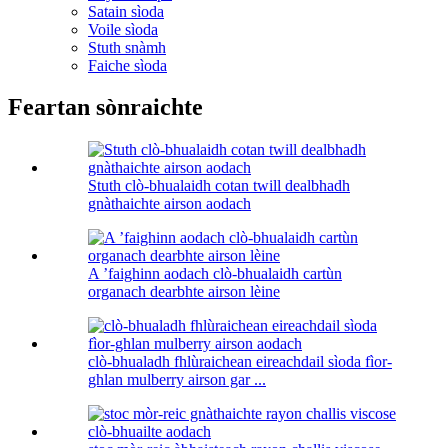
Satain sìoda
Voile sìoda
Stuth snàmh
Faiche sìoda
Feartan sònraichte
Stuth clò-bhualaidh cotan twill dealbhadh
gnàthaichte airson aodach
A ’faighinn aodach clò-bhualaidh cartùn
organach dearbhte airson lèine
clò-bhualadh fhlùraichean eireachdail sìoda fìor-
ghlan mulberry airson gar ...