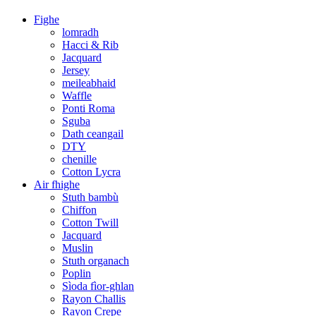
Fighe
lomradh
Hacci & Rib
Jacquard
Jersey
meileabhaid
Waffle
Ponti Roma
Sguba
Dath ceangail
DTY
chenille
Cotton Lycra
Air fhighe
Stuth bambù
Chiffon
Cotton Twill
Jacquard
Muslin
Stuth organach
Poplin
Sìoda fìor-ghlan
Rayon Challis
Rayon Crepe