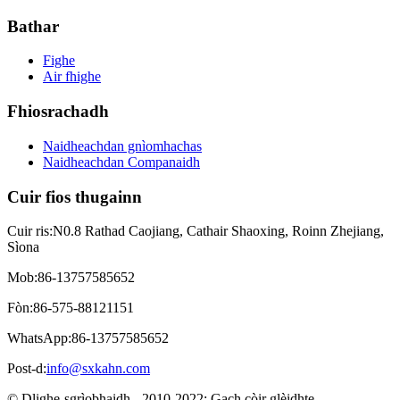
Bathar
Fighe
Air fhighe
Fhiosrachadh
Naidheachdan gnìomhachas
Naidheachdan Companaidh
Cuir fios thugainn
Cuir ris:
N0.8 Rathad Caojiang, Cathair Shaoxing, Roinn Zhejiang,
Sìona
Mob:
86-13757585652
Fòn:
86-575-88121151
WhatsApp:
86-13757585652
Post-d:
info@sxkahn.com
© Dlighe-sgrìobhaidh - 2010-2022: Gach còir glèidhte.
- , , , , , ,