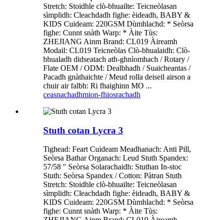
Stretch: Stoidhle clò-bhuailte: Teicneòlasan
sìmplidh: Cleachdadh fighe: èideadh, BABY &
KIDS Cuideam: 220GSM Dùmhlachd: * Seòrsa
fighe: Cunnt snàth Warp: * Àite Tùs:
ZHEJIANG Ainm Brand: CL019 Àireamh
Modail: CL019 Teicneòlas Clò-bhualaidh: Clò-
bhualadh didseatach ath-ghnìomhach / Rotary /
Flate OEM / ODM: Dealbhadh / Suaicheantas /
Pacadh gnàthaichte / Meud rolla deiseil airson a
chuir air falbh: Ri fhaighinn MO ...
ceasnachadh
mion-fhiosrachadh
Stuth cotan Lycra 3
Tighead: Feart Cuideam Meadhanach: Anti Pill,
Seòrsa Bathar Organach: Leud Stuth Spandex:
57/58 ″ Seòrsa Solarachaidh: Stuthan In-stoc
Stuth: Seòrsa Spandex / Cotton: Pàtran Stuth
Stretch: Stoidhle clò-bhuailte: Teicneòlasan
sìmplidh: Cleachdadh fighe: èideadh, BABY &
KIDS Cuideam: 220GSM Dùmhlachd: * Seòrsa
fighe: Cunnt snàth Warp: * Àite Tùs:
ZHEJIANG Ainm Brand: CL019 Àireamh