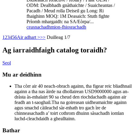
ODM: Dealbhadh gnàthaichte / Suaicheantas /
Pacadh / Meud rolla Deiseil gu Long: Ri
fhaighinn MOQ: 1M Deasaich: Stuth fighte
Prìomh mhargaidh: na SA/Eòrpa/...
ceasnachadh
mion-fhiosrachadh
1
2
3
4
5
6
Air adhart >
>>
Duilleag 1/7
Ag iarraidh
faigh catalog toraidh?
Seol
Mu ar deidhinn
Tha còrr air 40 neach-obrach againn, tha figear reic bliadhnail
againn a tha nas àirde na dhollairean USD9000000 agus an-
dràsta às-mhalairt 90 sa cheud den riochdachadh againn air
feadh an t-saoghail.Tha na goireasan uidheamaichte againn
agus smachd càileachd sàr-mhath tro gach ìre de
chinneasachadh a’ toirt cothrom dhuinn sàsachadh iomlan
luchd-cleachdaidh a ghealltainn.
Bathar