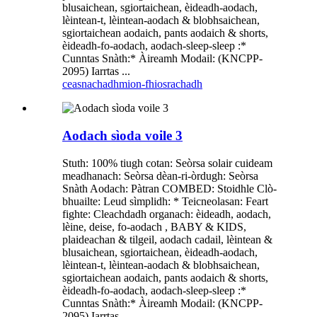
blusaichean, sgiortaichean, èideadh-aodach,
lèintean-t, lèintean-aodach & blobhsaichean,
sgiortaichean aodaich, pants aodaich & shorts,
èideadh-fo-aodach, aodach-sleep-sleep :*
Cunntas Snàth:* Àireamh Modail: (KNCPP-
2095) Iarrtas ...
ceasnachadh
mion-fhiosrachadh
Aodach sìoda voile 3
Stuth: 100% tiugh cotan: Seòrsa solair cuideam
meadhanach: Seòrsa dèan-ri-òrdugh: Seòrsa
Snàth Aodach: Pàtran COMBED: Stoidhle Clò-
bhuailte: Leud sìmplidh: * Teicneolasan: Feart
fighte: Cleachdadh organach: èideadh, aodach,
lèine, deise, fo-aodach , BABY & KIDS,
plaideachan & tilgeil, aodach cadail, lèintean &
blusaichean, sgiortaichean, èideadh-aodach,
lèintean-t, lèintean-aodach & blobhsaichean,
sgiortaichean aodaich, pants aodaich & shorts,
èideadh-fo-aodach, aodach-sleep-sleep :*
Cunntas Snàth:* Àireamh Modail: (KNCPP-
2095) Iarrtas ...