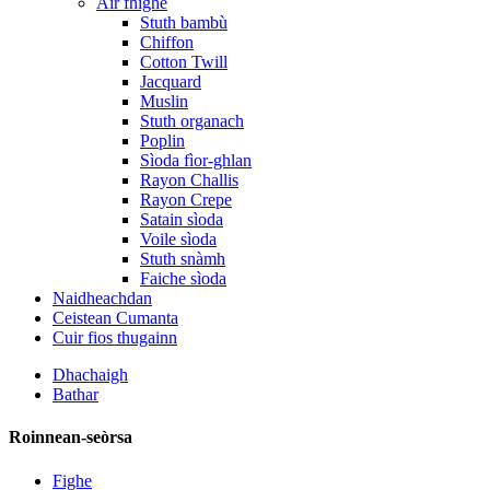
Air fhighe
Stuth bambù
Chiffon
Cotton Twill
Jacquard
Muslin
Stuth organach
Poplin
Sìoda fìor-ghlan
Rayon Challis
Rayon Crepe
Satain sìoda
Voile sìoda
Stuth snàmh
Faiche sìoda
Naidheachdan
Ceistean Cumanta
Cuir fios thugainn
Dhachaigh
Bathar
Roinnean-seòrsa
Fighe