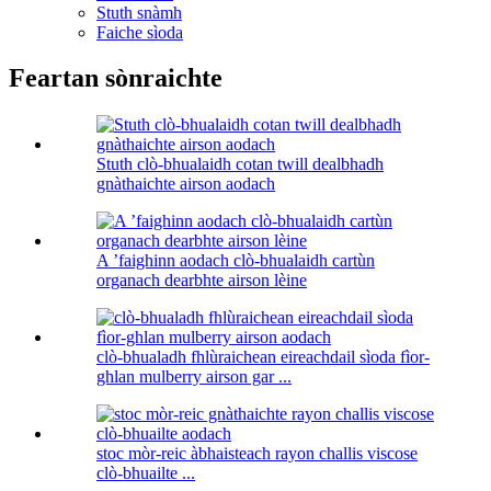
Stuth snàmh
Faiche sìoda
Feartan sònraichte
Stuth clò-bhualaidh cotan twill dealbhadh
gnàthaichte airson aodach
A ’faighinn aodach clò-bhualaidh cartùn
organach dearbhte airson lèine
clò-bhualadh fhlùraichean eireachdail sìoda fìor-
ghlan mulberry airson gar ...
stoc mòr-reic àbhaisteach rayon challis viscose
clò-bhuailte ...