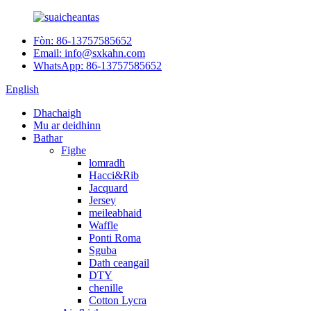
Fòn: 86-13757585652
Email: info@sxkahn.com
WhatsApp: 86-13757585652
English
Dhachaigh
Mu ar deidhinn
Bathar
Fighe
lomradh
Hacci&Rib
Jacquard
Jersey
meileabhaid
Waffle
Ponti Roma
Sguba
Dath ceangail
DTY
chenille
Cotton Lycra