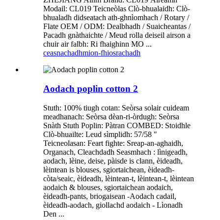
Modail: CL019 Teicneòlas Clò-bhualaidh: Clò-
bhualadh didseatach ath-ghnìomhach / Rotary /
Flate OEM / ODM: Dealbhadh / Suaicheantas /
Pacadh gnàthaichte / Meud rolla deiseil airson a
chuir air falbh: Ri fhaighinn MO ...
ceasnachadh
mion-fhiosrachadh
Aodach poplin cotton 2
Stuth: 100% tiugh cotan: Seòrsa solair cuideam
meadhanach: Seòrsa dèan-ri-òrdugh: Seòrsa
Snàth Stuth Poplin: Pàtran COMBED: Stoidhle
Clò-bhuailte: Leud sìmplidh: 57/58 ″
Teicneolasan: Feart fighte: Sreap-an-aghaidh,
Organach, Cleachdadh Seasmhach : lìnigeadh,
aodach, lèine, deise, pàisde is clann, èideadh,
lèintean is blouses, sgiortaichean, èideadh-
còta/seaic, èideadh, lèintean-t, lèintean-t, lèintean
aodaich & blouses, sgiortaichean aodaich,
èideadh-pants, briogaisean -Aodach cadail,
èideadh-aodach, giollachd aodaich - Lìonadh
Den ...