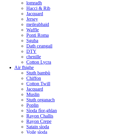
lomradh
Hacci & Rib
Jacquard
Jersey
meileabhaid
Waffle
Ponti Roma
Sguba
Dath ceangail
DTY
chenille
Cotton Lycra
Air fhighe
Stuth bambù
Chiffon
Cotton Twill
Jacquard
Muslin
Stuth organach
Poplin
Sìoda fìor-ghlan
Rayon Challis
Rayon Crepe
Satain sìoda
Voile sìoda