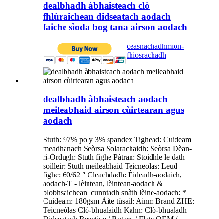
dealbhadh àbhaisteach clò
fhlùraichean didseatach aodach
faiche sìoda bog tana airson aodach
ceasnachadh
mion-
fhiosrachadh
dealbhadh àbhaisteach aodach
meileabhaid airson cùirtearan agus
aodach
Stuth: 97% poly 3% spandex Tighead: Cuideam
meadhanach Seòrsa Solarachaidh: Seòrsa Dèan-
ri-Òrdugh: Stuth fighe Pàtran: Stoidhle le dath
soilleir: Stuth meileabhaid Teicneolas: Leud
fighe: 60/62 ″ Cleachdadh: Èideadh-aodaich,
aodach-T - lèintean, lèintean-aodach &
blobhsaichean, cunntadh snàth lèine-aodach: *
Cuideam: 180gsm Àite tùsail: Ainm Brand ZHE:
Teicneòlas Clò-bhualaidh Kahn: Clò-bhualadh
Didseatach Reactive / Rotary / Flate OEM /