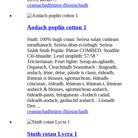
ceasnachadh
mion-fhiosrachadh
Aodach poplin cotton 1
Stuth: 100% tiugh cotan: Seòrsa solair cuideam
meadhanach: Seòrsa dèan-ri-òrdugh: Seòrsa
Snàth Stuth Poplin: Pàtran COMBED: Stoidhle
Clò-bhuailte: Leud sìmplidh: 57/58 ″
Teicneolasan: Feart fighte: Sreap-an-aghaidh,
Organach, Cleachdadh Seasmhach : lìnigeadh,
aodach, lèine, deise, pàisde is clann, èideadh,
lèintean is blouses, sgiortaichean, èideadh-
còta/seaic, èideadh, lèintean-t, lèintean-t, lèintean
aodaich & blouses, sgiortaichean aodaich,
èideadh-pants, briogaisean -Aodach cadail,
èideadh-aodach, giollachd aodaich - Lìonadh
Den ...
ceasnachadh
mion-fhiosrachadh
Stuth cotan Lycra 1