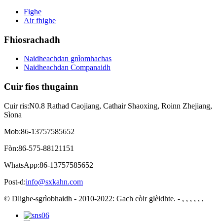
Fighe
Air fhighe
Fhiosrachadh
Naidheachdan gnìomhachas
Naidheachdan Companaidh
Cuir fios thugainn
Cuir ris:
N0.8 Rathad Caojiang, Cathair Shaoxing, Roinn Zhejiang,
Sìona
Mob:
86-13757585652
Fòn:
86-575-88121151
WhatsApp:
86-13757585652
Post-d:
info@sxkahn.com
© Dlighe-sgrìobhaidh - 2010-2022: Gach còir glèidhte.
- , , , , , ,