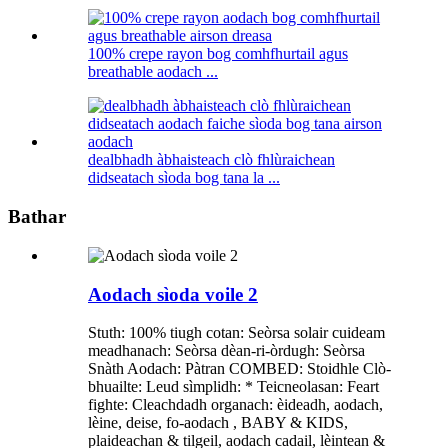
100% crepe rayon bog comhfhurtail agus
breathable aodach ...
dealbhadh àbhaisteach clò fhlùraichean
didseatach sìoda bog tana la ...
Bathar
Aodach sìoda voile 2
Stuth: 100% tiugh cotan: Seòrsa solair cuideam
meadhanach: Seòrsa dèan-ri-òrdugh: Seòrsa
Snàth Aodach: Pàtran COMBED: Stoidhle Clò-
bhuailte: Leud sìmplidh: * Teicneolasan: Feart
fighte: Cleachdadh organach: èideadh, aodach,
lèine, deise, fo-aodach , BABY & KIDS,
plaideachan & tilgeil, aodach cadail, lèintean &