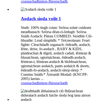
ceasnachadh
mion-fhiosrachadh
Aodach sìoda voile 1
Stuth: 100% tiugh cotan: Seòrsa solair cuideam
meadhanach: Seòrsa dèan-ri-òrdugh: Seòrsa
Snàth Aodach: Pàtran COMBED: Stoidhle Clò-
bhuailte: Leud sìmplidh: * Teicneolasan: Feart
fighte: Cleachdadh organach: èideadh, aodach,
lèine, deise, fo-aodach , BABY & KIDS,
plaideachan & tilgeil, aodach cadail, lèintean &
blusaichean, sgiortaichean, èideadh-aodach,
lèintean-t, lèintean-aodach & blobhsaichean,
sgiortaichean aodaich, pants aodaich & shorts,
èideadh-fo-aodach, aodach-sleep-sleep :*
Cunntas Snàth:* Àireamh Modail: (KNCPP-
2095) Iarrtas ...
ceasnachadh
mion-fhiosrachadh