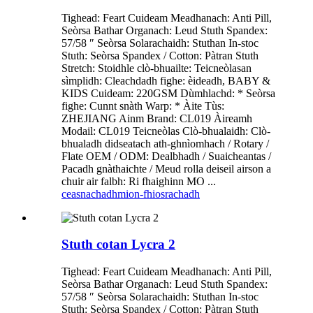
Tighead: Feart Cuideam Meadhanach: Anti Pill,
Seòrsa Bathar Organach: Leud Stuth Spandex:
57/58 ″ Seòrsa Solarachaidh: Stuthan In-stoc
Stuth: Seòrsa Spandex / Cotton: Pàtran Stuth
Stretch: Stoidhle clò-bhuailte: Teicneòlasan
sìmplidh: Cleachdadh fighe: èideadh, BABY &
KIDS Cuideam: 220GSM Dùmhlachd: * Seòrsa
fighe: Cunnt snàth Warp: * Àite Tùs:
ZHEJIANG Ainm Brand: CL019 Àireamh
Modail: CL019 Teicneòlas Clò-bhualaidh: Clò-
bhualadh didseatach ath-ghnìomhach / Rotary /
Flate OEM / ODM: Dealbhadh / Suaicheantas /
Pacadh gnàthaichte / Meud rolla deiseil airson a
chuir air falbh: Ri fhaighinn MO ...
ceasnachadh
mion-fhiosrachadh
Stuth cotan Lycra 2
Tighead: Feart Cuideam Meadhanach: Anti Pill,
Seòrsa Bathar Organach: Leud Stuth Spandex:
57/58 ″ Seòrsa Solarachaidh: Stuthan In-stoc
Stuth: Seòrsa Spandex / Cotton: Pàtran Stuth